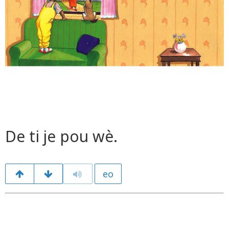
De ti je pou wè.
eo