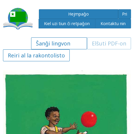
Hejmpaĝo
Pri
Kiel uzi tiun ĉi retpaĝon
Kontaktu nin
Elŝuti PDF-on
Reiri al la rakontolisto