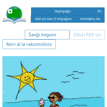
Hejmpaĝo
Pri
Kiel uzi tiun ĉi retpaĝon
Kontaktu nin
Elŝuti PDF-on
Reiri al la rakontolisto