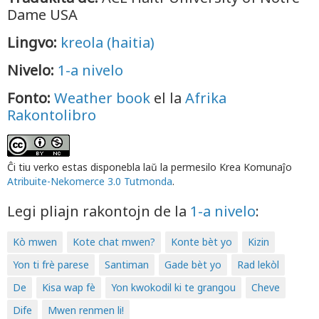
Dame USA
Lingvo:
kreola (haitia)
Nivelo:
1-a nivelo
Fonto:
Weather book
el la
Afrika
Rakontolibro
Ĉi tiu verko estas disponebla laŭ la permesilo Krea Komunaĵo
Atribuite-Nekomerce 3.0 Tutmonda
.
Legi pliajn rakontojn de la
1-a nivelo
:
Kò mwen
Kote chat mwen?
Konte bèt yo
Kizin
Yon ti frè parese
Santiman
Gade bèt yo
Rad lekòl
De
Kisa wap fè
Yon kwokodil ki te grangou
Cheve
Dife
Mwen renmen li!