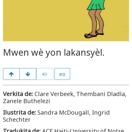
Mwen wè yon lakansyèl.
eo
Verkita de:
Clare Verbeek, Thembani Dladla,
Zanele Buthelezi
Ilustrita de:
Sandra McDougall, Ingrid
Schechter
Tradukita de:
ACE Haiti-University of Notre