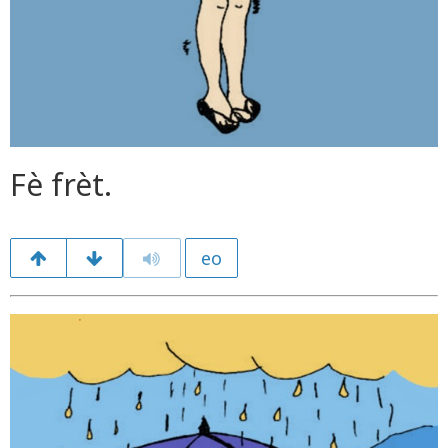
Fè frèt.
eo