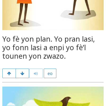
Yo fè yon plan. Yo pran lasi,
yo fonn lasi a enpi yo fè’l
tounen yon zwazo.
eo