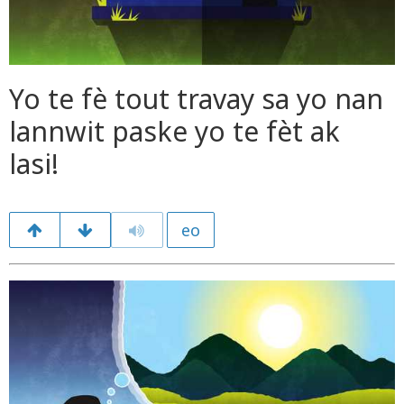
Yo te fè tout travay sa yo nan
lannwit paske yo te fèt ak
lasi!
eo