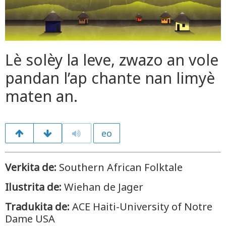
Lè solèy la leve, zwazo an vole
pandan l’ap chante nan limyè
maten an.
eo
Verkita de:
Southern African Folktale
Ilustrita de:
Wiehan de Jager
Tradukita de:
ACE Haiti-University of Notre
Dame USA