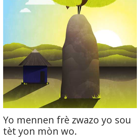
Yo mennen frè zwazo yo sou
tèt yon mòn wo.