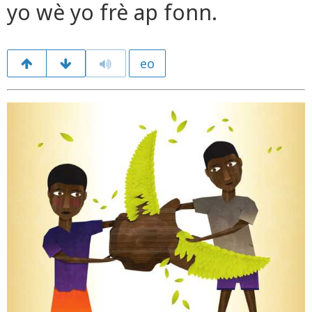
yo wè yo frè ap fonn.
eo