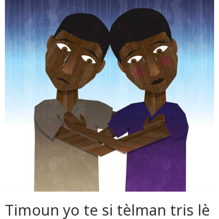
Timoun yo te si tèlman tris lè