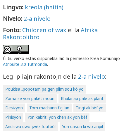
Lingvo:
kreola (haitia)
Nivelo:
2-a nivelo
Fonto:
Children of wax
el la
Afrika
Rakontolibro
Ĉi tiu verko estas disponebla laŭ la permesilo Krea Komunaĵo
Atribuite 3.0 Tutmonda
.
Legi pliajn rakontojn de la
2-a nivelo
:
Poukisa Ipopotam pa gen plim sou kò yo
Zama se yon pakèt moun
Khalai ap pale ak plant
Desizyon
Tom machann fig lan
Tingi ak bèf yo
Pinisyon
Yon kabrit, yon chen ak yon bèf
Andiswa gwo jwèz foutbòl
Yon gason ki wo anpil