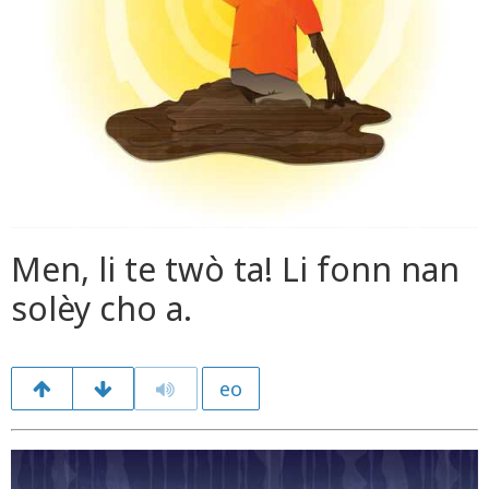
Men, li te twò ta! Li fonn nan
solèy cho a.
eo