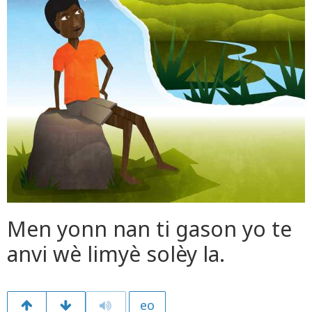
Men yonn nan ti gason yo te
anvi wè limyè solèy la.
eo