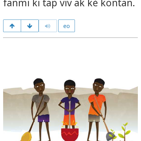
fanmi ki tap viv ak kè kontan.
eo