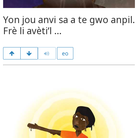
Yon jou anvi sa a te gwo anpil.
Frè li avèti’l …
eo