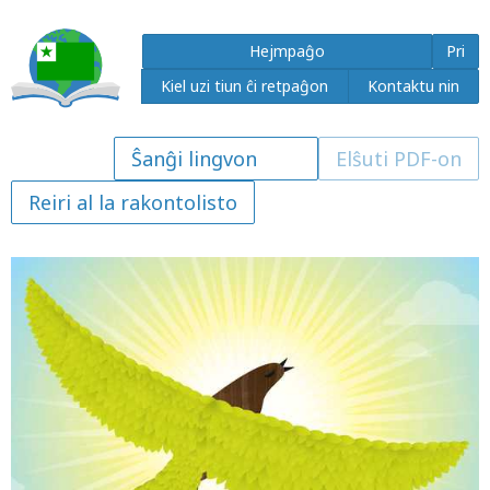
Hejmpaĝo
Pri
Kiel uzi tiun ĉi retpaĝon
Kontaktu nin
Elŝuti PDF-on
Reiri al la rakontolisto