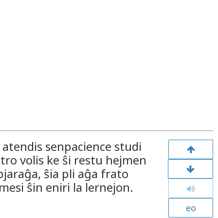
j atendis senpacience studi
atro volis ke ŝi restu hejmen
pjaraĝa, ŝia pli aĝa frato
mesi ŝin eniri la lernejon.
eo