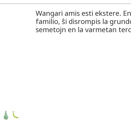
Wangari amis esti ekstere. E
familio, ŝi disrompis la grun
semetojn en la varmetan ter