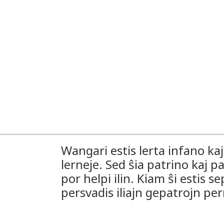
Wangari estis lerta infano ka
lerneje. Sed ŝia patrino kaj p
por helpi ilin. Kiam ŝi estis se
persvadis iliajn gepatrojn per