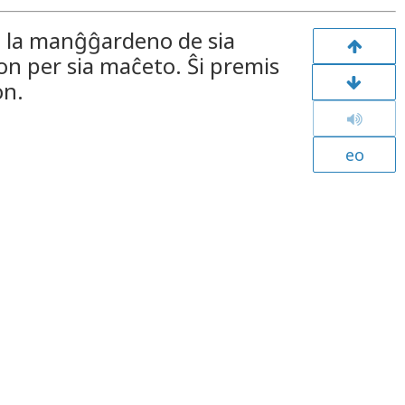
n la manĝĝardeno de sia
don per sia maĉeto. Ŝi premis
on.
eo