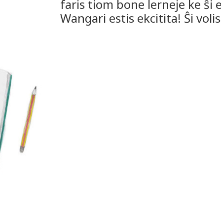
faris tiom bone lerneje ke ŝi e
Wangari estis ekcitita! Ŝi volis